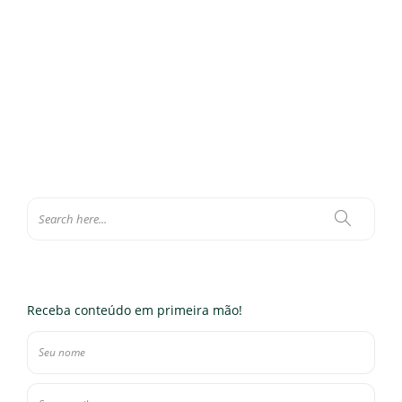
o caô: saiba por que fazer uma pós na FECAP é a melhor escolha
para sua vida profissional. Bora? Qual é…
Eloísa Ferraz
,
14 de março de 2022
0
6 min
Receba conteúdo em primeira mão!