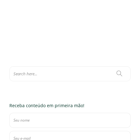
abordado em artigos científicos, busca-se com essa pesquisa
conhecer e apresentar com mais profundidade o tema em questão….
Eloísa Ferraz
,
22 de agosto de 2019
1 min
Receba conteúdo em primeira mão!