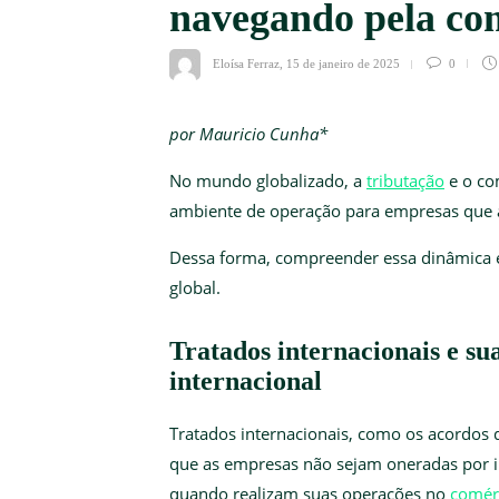
navegando pela co
Eloísa Ferraz
,
15 de janeiro de 2025
0
por Mauricio Cunha*
No mundo globalizado, a
tributação
e o co
ambiente de operação para empresas que 
Dessa forma, compreender essa dinâmica 
global.
Tratados internacionais e su
internacional
Tratados internacionais, como os acordos
que as empresas não sejam oneradas por 
quando realizam suas operações no
comér