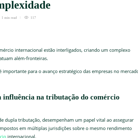
mplexidade
1 min
read
117
mércio internacional estão interligados, criando um complexo
atuam além-fronteiras.
é importante para o avanço estratégico das empresas no mercad
a influência na tributação do comércio
 de dupla tributação, desempenham um papel vital ao assegurar
impostos em múltiplas jurisdições sobre o mesmo rendimento
cio
internacional
.