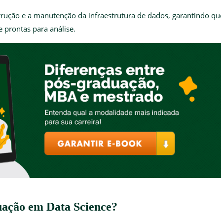
strução e a manutenção da infraestrutura de dados, garantindo qu
e prontas para análise.
uação em Data Science?