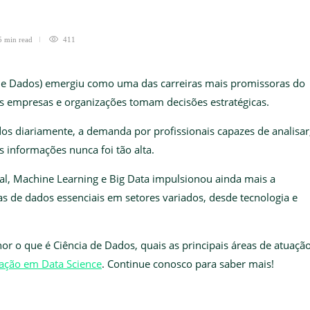
5 min
read
411
a de Dados) emergiu como uma das carreiras mais promissoras do
s empresas e organizações tomam decisões estratégicas.
s diariamente, a demanda por profissionais capazes de analisar
as informações nunca foi tão alta.
icial, Machine Learning e Big Data impulsionou ainda mais a
tas de dados essenciais em setores variados, desde tecnologia e
r o que é Ciência de Dados, quais as principais áreas de atuação
ação em Data Science
. Continue conosco para saber mais!