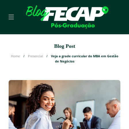
Blog Post
Home
Presencial
Veja a grade curricular do MBA em Gestão
de Negócios