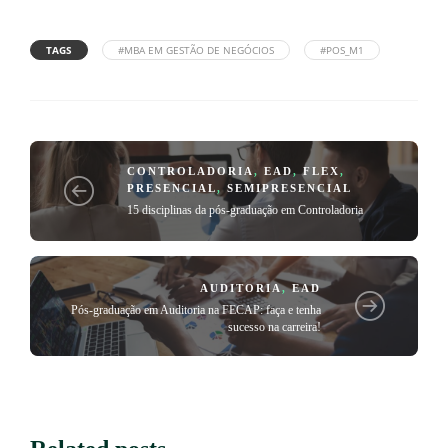
TAGS
#MBA EM GESTÃO DE NEGÓCIOS
#POS_M1
CONTROLADORIA
,
EAD
,
FLEX
,
PRESENCIAL
,
SEMIPRESENCIAL
15 disciplinas da pós-graduação em Controladoria
AUDITORIA
,
EAD
Pós-graduação em Auditoria na FECAP: faça e tenha
sucesso na carreira!