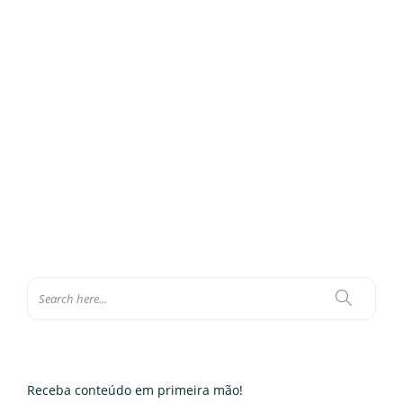
que acontece daqui em diante?
por Maurício Lopes da Cunha* Em 20 de dezembro de 2023 foi
promulgada a Emenda Constitucional 132, marcando a primeira
reforma abrangente do sistema tributário desde a Constituição
Federal de 1988. Com a expectativa de simplificar a cobrança de
impostos sobre o consumo e impulsionar…
Eloísa Ferraz
,
5 de junho de 2024
0
3 min
Receba conteúdo em primeira mão!