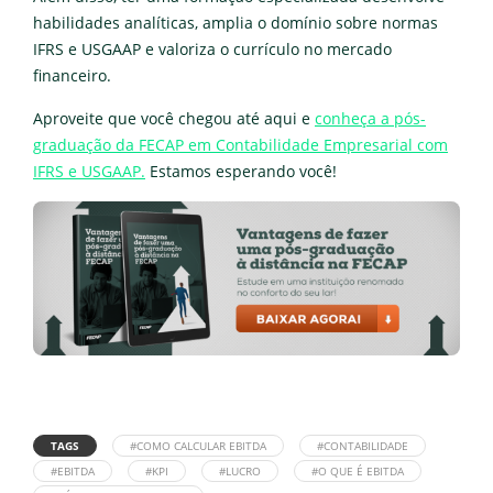
habilidades analíticas, amplia o domínio sobre normas
IFRS e USGAAP e valoriza o currículo no mercado
financeiro.
Aproveite que você chegou até aqui e
conheça a pós-
graduação da FECAP em Contabilidade Empresarial com
IFRS e USGAAP.
Estamos esperando você!
TAGS
#COMO CALCULAR EBITDA
#CONTABILIDADE
#EBITDA
#KPI
#LUCRO
#O QUE É EBITDA