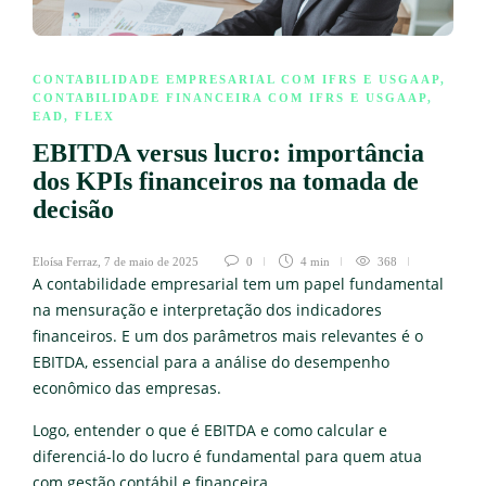
CONTABILIDADE EMPRESARIAL COM IFRS E USGAAP
,
CONTABILIDADE FINANCEIRA COM IFRS E USGAAP
,
EAD
,
FLEX
EBITDA versus lucro: importância
dos KPIs financeiros na tomada de
decisão
Eloísa Ferraz
,
7 de maio de 2025
0
4 min
368
A contabilidade empresarial tem um papel fundamental
na mensuração e interpretação dos indicadores
financeiros. E um dos parâmetros mais relevantes é o
EBITDA, essencial para a análise do desempenho
econômico das empresas.
Logo, entender o que é EBITDA e como calcular e
diferenciá-lo do lucro é fundamental para quem atua
com gestão contábil e financeira.